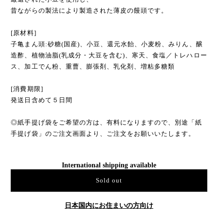
昔ながらの製法により製造された薄皮の饅頭です。
[原材料]
子亀まん頭:砂糖(国産)、小豆、還元水飴、小麦粉、みりん、醸
造酢、植物油脂(乳成分・大豆を含む)、寒天、食塩／トレハロー
ス、加工でん粉、重曹、膨張剤、乳化剤、増粘多糖類
[消費期限]
発送日含めて５日間
◎紙手提げ袋をご希望の方は、有料になりますので、別途「紙
手提げ袋」のご注文画面より、ご注文をお願いいたします。
International shipping available
Sold out
日本国内にお住まいの方向け