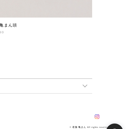
亀まん頭
80
© 老舗 亀まん All rights reserved.