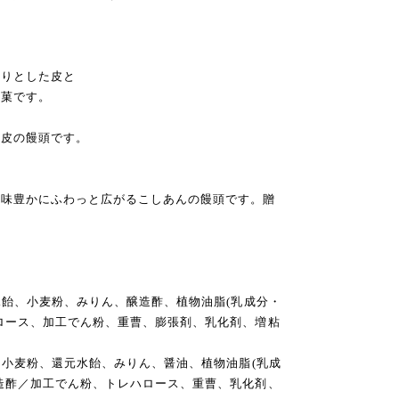
とりとした皮と
銘菓です。
、
薄皮の饅頭です。
風味豊かにふわっと広がるこしあんの饅頭です。贈
水飴、小麦粉、みりん、醸造酢、植物油脂(乳成分・
ロース、加工でん粉、重曹、膨張剤、乳化剤、増粘
、小麦粉、還元水飴、みりん、醤油、植物油脂(乳成
造酢／加工でん粉、トレハロース、重曹、乳化剤、