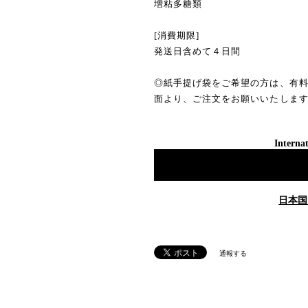
増粘多糖類
[消費期限]
発送日含めて４日間
◎紙手提げ袋をご希望の方は、有
面より、ご注文をお願いいたしま
Internat
日本国
通報する