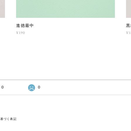
進徳最中
黒
¥190
¥1
0
0
に基づく表記