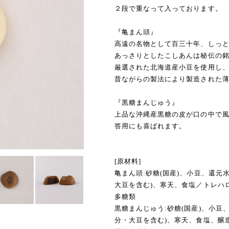
２段で重なって入っております。
『亀まん頭』
高遠の名物として百三十年、しっ
あっさりとしたこしあんは秘伝の
厳選された北海道産小豆を使用し
昔ながらの製法により製造された
『黒糖まんじゅう』
上品な沖縄産黒糖の皮が口の中で
答用にも喜ばれます。
[原材料]
亀まん頭:砂糖(国産)、小豆、還元
大豆を含む)、寒天、食塩／トレハ
多糖類
黒糖まんじゅう:砂糖(国産)、小豆
分・大豆を含む)、寒天、食塩、醸