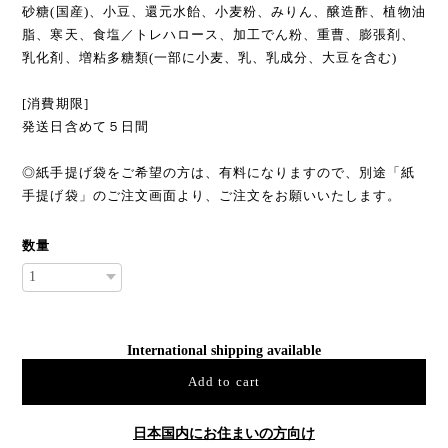
砂糖(国産)、小豆、還元水飴、小麦粉、みりん、醸造酢、植物油
脂、寒天、食塩／トレハロース、加工でん粉、重曹、膨張剤、
乳化剤、増粘多糖類(一部に小麦、乳、乳成分、大豆を含む)
[消費期限]
発送日含めて５日間
◎紙手提げ袋をご希望の方は、有料になりますので、別途「紙
手提げ袋」のご注文画面より、ご注文をお願いいたします。
数量
International shipping available
Add to cart
日本国内にお住まいの方向け