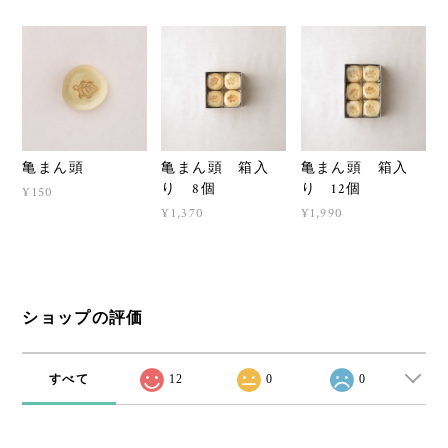
亀まん頭
亀まん頭 箱入
亀まん頭 箱入
り 8個
り 12個
¥150
¥1,370
¥1,990
ショップの評価
すべて
12
0
0