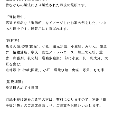
昔ながらの製法により製造された薄皮の饅頭です。
『進徳最中』
高遠で有名な「進徳館」をイメージしたお家の形をした、つぶ
あん最中です。贈答用にも喜ばれます。
[原材料]
亀まん頭:砂糖(国産)、小豆、還元水飴、小麦粉、みりん、醸造
酢、植物油脂、寒天、食塩／トレハロース、加工でん粉、重
曹、膨張剤、乳化剤、増粘多糖類(一部に小麦、乳、乳成分、大
豆を含む)
進徳最中: 砂糖(国産)、小豆、還元水飴、食塩、寒天、もち米
[消費期限]
発送日含めて４日間
◎紙手提げ袋をご希望の方は、有料になりますので、別途「紙
手提げ袋」のご注文画面より、ご注文をお願いいたします。