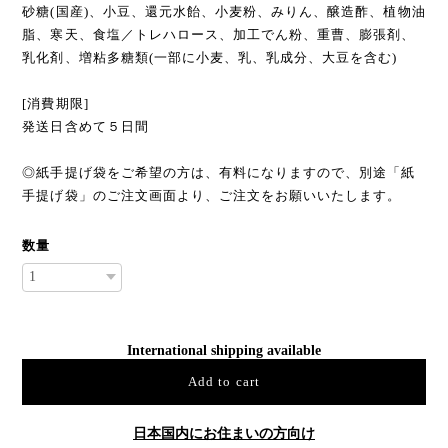
砂糖(国産)、小豆、還元水飴、小麦粉、みりん、醸造酢、植物油
脂、寒天、食塩／トレハロース、加工でん粉、重曹、膨張剤、
乳化剤、増粘多糖類(一部に小麦、乳、乳成分、大豆を含む)
[消費期限]
発送日含めて５日間
◎紙手提げ袋をご希望の方は、有料になりますので、別途「紙
手提げ袋」のご注文画面より、ご注文をお願いいたします。
数量
International shipping available
Add to cart
日本国内にお住まいの方向け